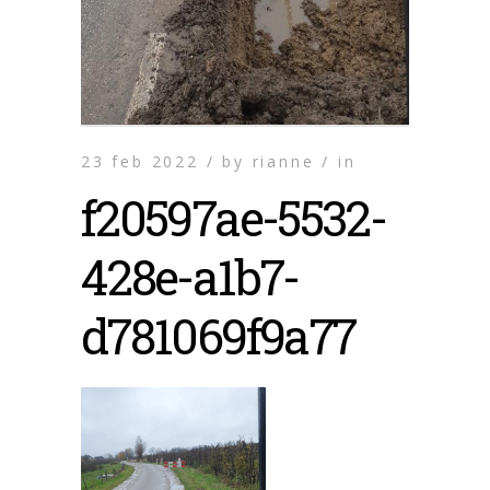
23 feb 2022 /
by
rianne /
in
f20597ae-5532-
428e-a1b7-
d781069f9a77