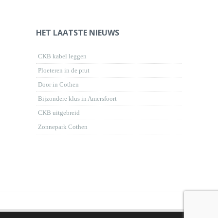
HET LAATSTE NIEUWS
CKB kabel leggen
Ploeteren in de prut
Door in Cothen
Bijzondere klus in Amersfoort
CKB uitgebreid
Zonnepark Cothen