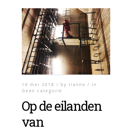
16 mei 2018 /
by
rianne /
in
Geen categorie
Op de eilanden
van