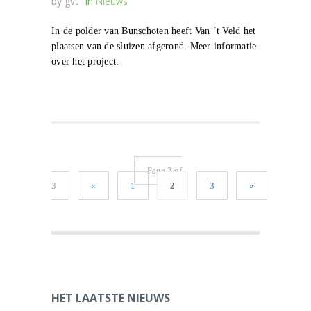
by
gvt
in
Nieuws
In de polder van Bunschoten heeft Van ’t Veld het
plaatsen van de sluizen afgerond. Meer informatie
over het project.
Page 2 of
3
«
1
2
3
»
HET LAATSTE NIEUWS