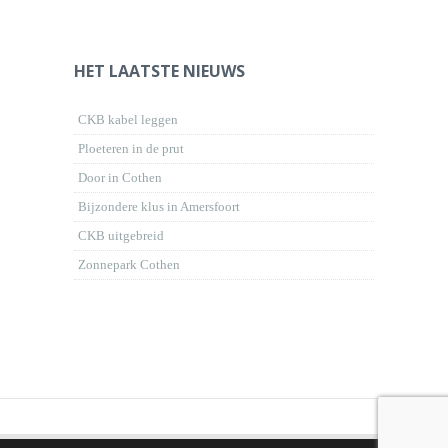
HET LAATSTE NIEUWS
CKB kabel leggen
Ploeteren in de prut
Door in Cothen
Bijzondere klus in Amersfoort
CKB uitgebreid
Zonnepark Cothen