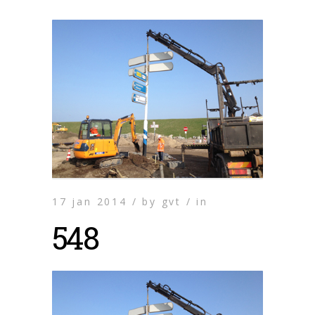
17 jan 2014 /
by
gvt /
in
548