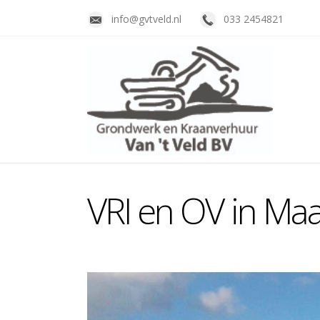
info@gvtveld.nl
033 2454821
VRI en OV in Maa