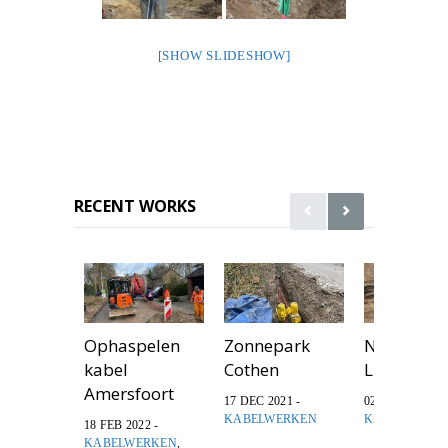
[SHOW SLIDESHOW]
RECENT WORKS
Ophaspelen
Zonnepark
Nieuwe 50
kabel
Cothen
Lunteren
Amersfoort
17 DEC 2021 -
02 JUL 2021 -
KABELWERKEN
KABELWERK
18 FEB 2022 -
KABELWERKEN
,