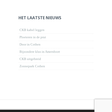
HET LAATSTE NIEUWS
CKB kabel leggen
Ploeteren in de prut
Door in Cothen
Bijzondere klus in Amersfoort
CKB uitgebreid
Zonnepark Cothen